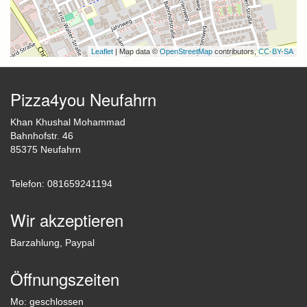
Leaflet
| Map data ©
OpenStreetMap
contributors,
CC-BY-SA
Pizza4you Neufahrn
Khan Khushal Mohammad
Bahnhofstr. 46
85375 Neufahrn
Telefon: 081659241194
Wir akzeptieren
Barzahlung, Paypal
Öffnungszeiten
Mo: geschlossen