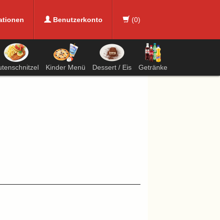
ationen
Benutzerkonto
(
0
)
utenschnitzel
Kinder Menü
Dessert / Eis
Getränke