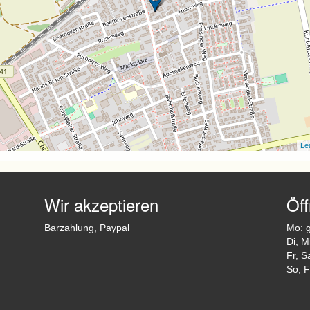
Lea
Wir akzeptieren
Öf
Barzahlung, Paypal
Mo: 
Di, M
Fr, S
So, F