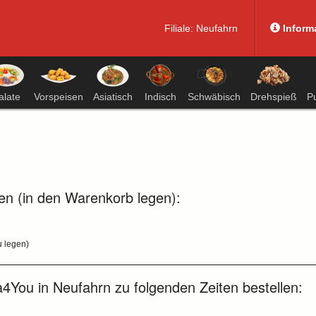
Filiale:
Neufahrn
Inform
alate
Vorspeisen
Asiatisch
Indisch
Schwäbisch
Drehspieß
P
en (in den Warenkorb legen):
u legen)
4You in Neufahrn zu folgenden Zeiten bestellen: