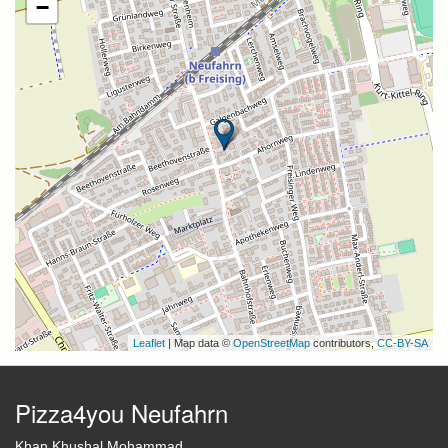
−
Leaflet
| Map data ©
OpenStreetMap
contributors,
CC-BY-SA
Pizza4you Neufahrn
Khan Khushal Mohammad