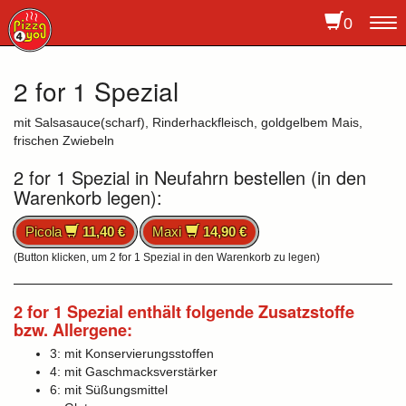
0
To
na
2 for 1 Spezial
mit Salsasauce(scharf), Rinderhackfleisch, goldgelbem Mais,
frischen Zwiebeln
2 for 1 Spezial in Neufahrn bestellen (in den
Warenkorb legen):
Picola
11,40 €
Maxi
14,90 €
(Button klicken, um 2 for 1 Spezial in den Warenkorb zu legen)
2 for 1 Spezial enthält folgende Zusatzstoffe
bzw. Allergene:
3: mit Konservierungsstoffen
4: mit Gaschmacksverstärker
6: mit Süßungsmittel