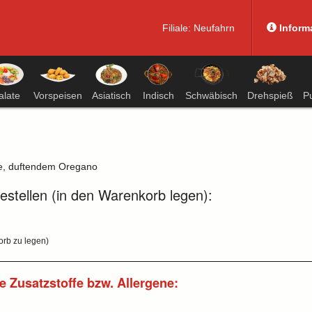
Filiale:
Neufahrn
Inform
alate
Vorspeisen
Asiatisch
Indisch
Schwäbisch
Drehspieß
P
se, duftendem Oregano
bestellen (in den Warenkorb legen):
orb zu legen)
de Zusatzstoffe bzw. Allergene: