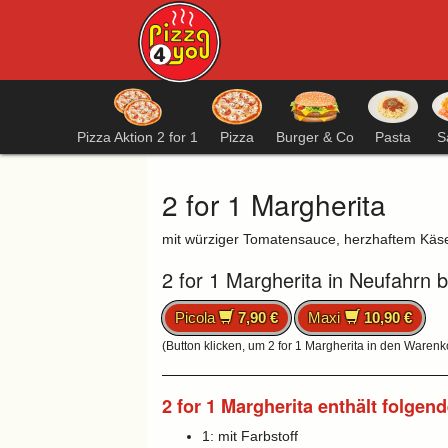
Pizza Aktion 2 for 1
Pizza
Burger & Co
Pasta
S
2 for 1 Margherita
mit würziger Tomatensauce, herzhaftem Kä
2 for 1 Margherita in Neufahrn 
Picola
7,90 €
Maxi
10,90 €
(Button klicken, um 2 for 1 Margherita in den Warenk
2 for 1 Margherita enthält folgen
1: mit Farbstoff