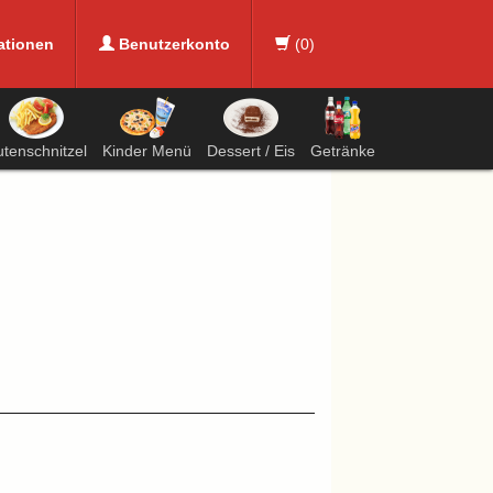
ationen
Benutzerkonto
(
0
)
utenschnitzel
Kinder Menü
Dessert / Eis
Getränke