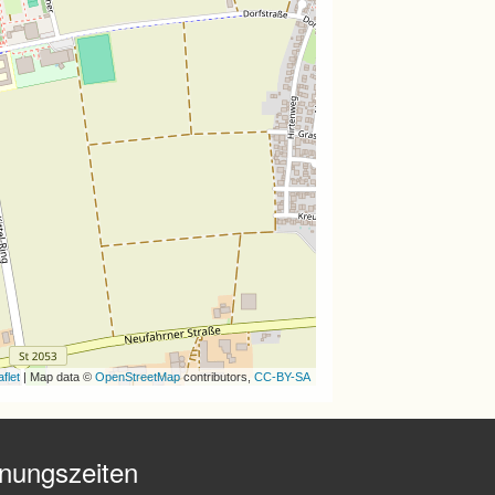
flet
| Map data ©
OpenStreetMap
contributors,
CC-BY-SA
fnungszeiten